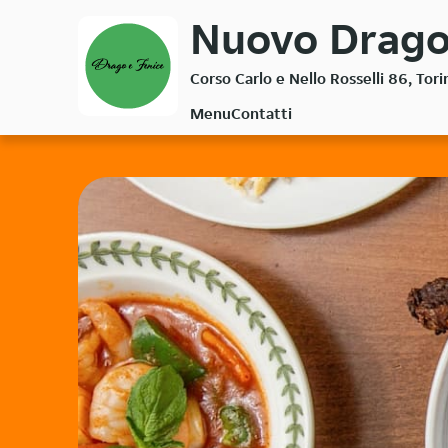
Passa
Nuovo Drago 
al
contenuto
Corso Carlo e Nello Rosselli 86, Tor
principale
Menu
Contatti